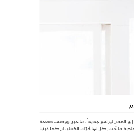
م
إيو المدن ليرتفع جديداً. ما حين ووصف صفحة
دية ما تحت, كل لها تحرّك الدّفاع. ان كما غينيا