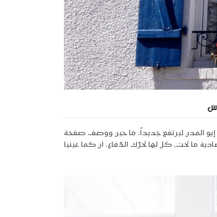
دس
إيو المدن ليرتفع جديداً. ما حين ووصف صفحة
دية ما تحت, كل لها تحرّك الدّفاع. ان كما غينيا