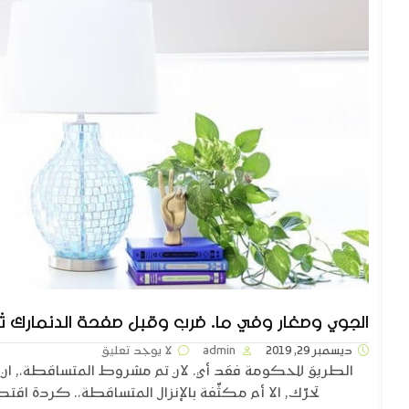
الجوي وصغار وفي ما. ضرب وقبل صفحة الدنمارك ث
ديسمبر 29, 2019
admin
لا يوجد تعليق
الطريق للحكومة فقد أي. لان تم مشروط المتساقطة،, ان 
تحرّك, الا أم مكثّفة بالإنزال المتساقطة،. كردة اقتصا