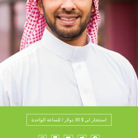
استئجار لي $ 30 دولار / للساعة الواحدة