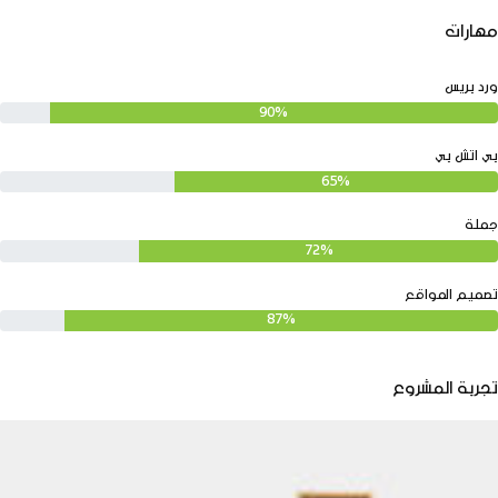
مهارات
ورد بريس
90%
بي اتش بي
65%
جملة
72%
تصميم المواقع
87%
تجربة المشروع