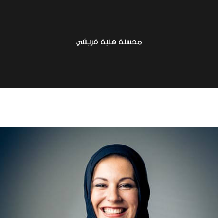
محسنة هنية قريشي