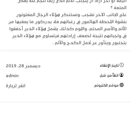
أليمة أو آخر أراد أن يتجنب الألم الذي ربما تنجم عنه بعض
المتعة ؟
علي الجانب الآخر نشجب ونستنكر هؤلاء الرجال المفتونون
بنشوة اللحظة الهائمون في رغباتهم فلا يدركون ما يعقبها من
الألم والأسي المحتم، واللوم كذلك يشمل هؤلاء الذين أخفقوا
في واجباتهم نتيجة لضعف إرادتهم فيتساوي مع هؤلاء الذين
يتجنبون وينأون عن تحمل الكدح والألم .
تاريخ الإنشاء
ديسمبر 28, 2019
انشأ من قبل
admin
موقع الكتروني
انقر لزيارة