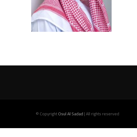
Facebook
Twitter
YouTube
LinkedIn
Instagram
© Copyright
Osul Al Sadad
| All rights reserved