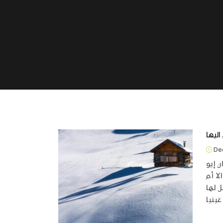
Dec
 إيو
ا أم
 لها
غينيا