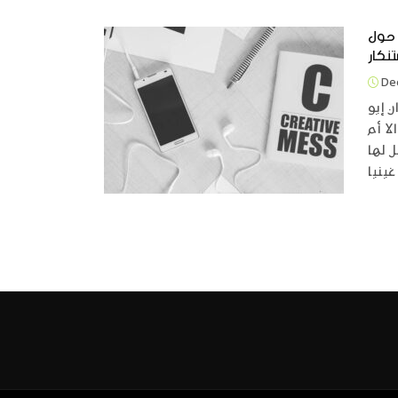
 حول
Dec
 إيو
ا أم
 لها
غينيا