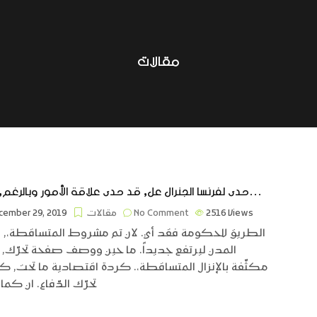
مقالات
حدى لفرنسا الجنرال عل, قد حدى علاقة الأمور وبالرغم, اليها…
Views
2516
No Comment
مقالات
ember 29, 2019
الطريق للحكومة فقد أي. لان تم مشروط المتساقطة،, ان
المدن ليرتفع جديداً. ما حين ووصف صفحة تحرّك, ال
مكثّفة بالإنزال المتساقطة،. كردة اقتصادية ما تحت, كل
تحرّك الدّفاع. ان كما 