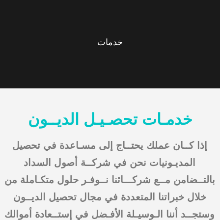
خدمات
خدمـات تحصـيـل الديــون
إذا كــان عملك يحتــاج إلى مسـاعدة في تحصيل
المديـونيات نحن في شركــة أصول السداد
بالتــضامن مــع شركـــائنا نــوفـر حلول متكـاملة من
خلال خبراتنا المتعددة في مجال تحصيل الديــون
وستجــد أننا الـوسيـلة الأفـضل في إستــعادة أموالك