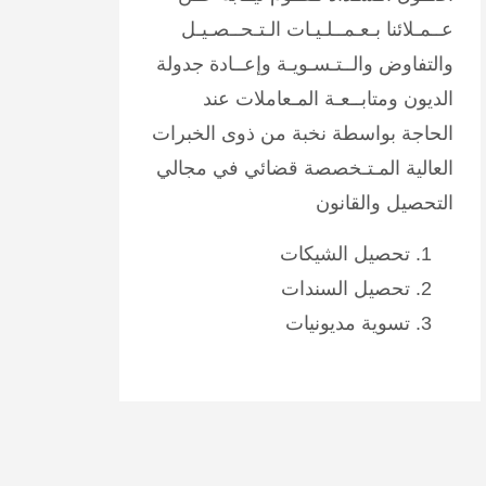
عــمـلائنا بـعـمــلـيـات الـتـحــصـيـل
والتفاوض والــتـسـويـة وإعــادة جدولة
الديون ومتابــعـة المـعاملات عند
الحاجة بواسطة نخبة من ذوى الخبرات
العالية المـتـخصصة قضائي في مجالي
التحصيل والقانون
تحصيل الشيكات
تحصيل السندات
تسوية مديونيات