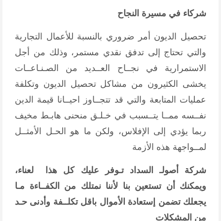
شركاء في مسيرة النجاح
تحصيل الديون أمر ضروري بالنسبة للأعمال التجارية
والتي تحتاج إلى تدفق نقدي مستمر، وذلك من أجل
الاستمرارية في نجــاح العــديد من الصـنـاعــات
يخشى الكثيرون من مشاكل تحصيل الديون وتكلفة
عمليات المتابعة والتي قد تتجــاوز احيــانا قيمة الدين
نفــسه ممــا يتــسبب في خـلـق منحنى هابـط مخيف
ربما يؤدي إلى الإفلاس، ولكن ما هو الحـل الأمثــل
لمــواجهة هذه الأزمة
شركة أصولـ السداد تـوفر عليك كل هذا لعناء،
ويمكنك أن تستعين بنا لأننا نمتلك من الكفــاءة مـا
يجعلك تضمن إستعادة الأموال باقل تكلــفة وأدنى حـد
من المشكلات