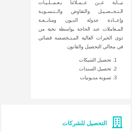
نيــابة عــن عــمـلائنا بـعـمــلـيـات
الـتـحــصـيـل والتفاوض والــتـسـويـة
وإعــادة جدولة الديون ومتابــعـة
المـعاملات عند الحاجة بواسطة نخبة من
ذوى الخبرات العالية المـتـخصصة قضائي
في مجالي التحصيل والقانون
تحصيل الشيكات
تحصيل السندات
تسوية مديونيات
التحصيل للشركات