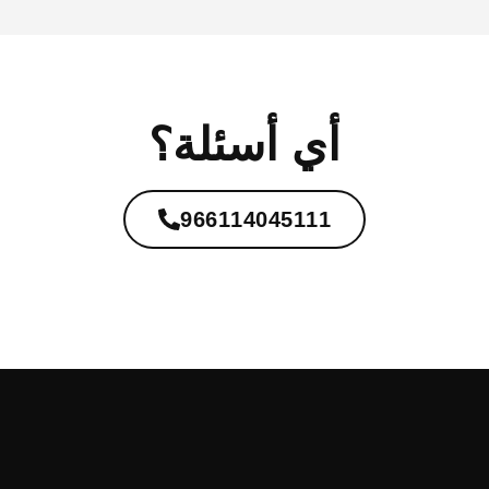
أي أسئلة؟
966114045111