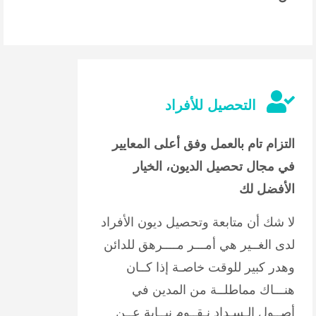
التحصيل للأفراد
التزام تام بالعمل وفق أعلى المعايير
في مجال تحصيل الديون، الخيار
الأفضل لك
لا شك أن متابعة وتحصيل ديون الأفراد
لدى الغــير هي أمـــر مــــرهق للدائن
وهدر كبير للوقت خاصـة إذا كــان
هنـــاك مماطلــة من المدين في
أصــول الـسـداد نـقــوم نيــابة عــن