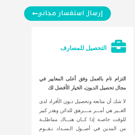
إرسال استفسار مجاني
التحصيل للمصارف
التزام تام بالعمل وفق أعلى المعايير في
مجال تحصيل الديون، الخيار الأفضل لك
لا شك أن متابعة وتحصيل ديون الأفراد لدى
الغــير هي أمـــر مــــرهق للدائن وهدر كبير
للوقت خاصـة إذا كــان هنـــاك مماطلــة
من المدين في أصــول الـسـداد نـقــوم